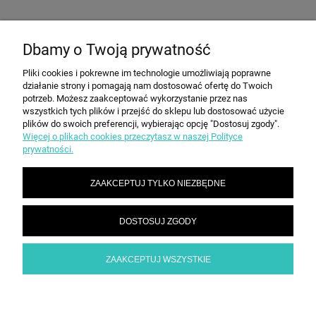
Dbamy o Twoją prywatność
POMOC
Pliki cookies i pokrewne im technologie umożliwiają poprawne
działanie strony i pomagają nam dostosować ofertę do Twoich
MOJE KONTO
potrzeb. Możesz zaakceptować wykorzystanie przez nas
wszystkich tych plików i przejść do sklepu lub dostosować użycie
plików do swoich preferencji, wybierając opcję "Dostosuj zgody".
Więcej o plikach cookies przeczytasz w naszej Polityce
PŁATNOŚCI I DOSTAWA
prywatności.
ZAAKCEPTUJ TYLKO NIEZBĘDNE
INFORMACJE
DOSTOSUJ ZGODY
O NAS
ZAAKCEPTUJ WSZYSTKIE
POKAŻ PEŁNĄ WERSJĘ STRONY
Sklep internetowy Shoper.pl