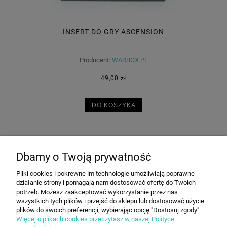
INSERT DO GRY ASCENSION
Producent:
WARBOX.PL
49,00 zł
DO KOSZYKA
Dbamy o Twoją prywatność
POMOC
Pliki cookies i pokrewne im technologie umożliwiają poprawne
działanie strony i pomagają nam dostosować ofertę do Twoich
MOJE KONTO
potrzeb. Możesz zaakceptować wykorzystanie przez nas
wszystkich tych plików i przejść do sklepu lub dostosować użycie
plików do swoich preferencji, wybierając opcję "Dostosuj zgody".
Więcej o plikach cookies przeczytasz w naszej Polityce
PŁATNOŚCI I DOSTAWA