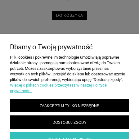
DO KOSZYKA
Dbamy o Twoją prywatność
POMOC
Pliki cookies i pokrewne im technologie umożliwiają poprawne
działanie strony i pomagają nam dostosować ofertę do Twoich
MOJE KONTO
potrzeb. Możesz zaakceptować wykorzystanie przez nas
wszystkich tych plików i przejść do sklepu lub dostosować użycie
plików do swoich preferencji, wybierając opcję "Dostosuj zgody".
Więcej o plikach cookies przeczytasz w naszej Polityce
PŁATNOŚCI I DOSTAWA
prywatności.
ZAAKCEPTUJ TYLKO NIEZBĘDNE
INFORMACJE
DOSTOSUJ ZGODY
O NAS