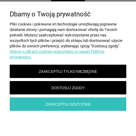
Dbamy o Twoją prywatność
Pliki cookies i pokrewne im technologie umożliwiają poprawne
POMOC
działanie strony i pomagają nam dostosować ofertę do Twoich
potrzeb. Możesz zaakceptować wykorzystanie przez nas
wszystkich tych plików i przejść do sklepu lub dostosować użycie
plików do swoich preferencji, wybierając opcję "Dostosuj zgody".
MOJE KONTO
Więcej o plikach cookies przeczytasz w naszej Polityce
prywatności.
PŁATNOŚCI I DOSTAWA
ZAAKCEPTUJ TYLKO NIEZBĘDNE
INFORMACJE
DOSTOSUJ ZGODY
ZAAKCEPTUJ WSZYSTKIE
O NAS
POKAŻ PEŁNĄ WERSJĘ STRONY
Sklep internetowy Shoper.pl