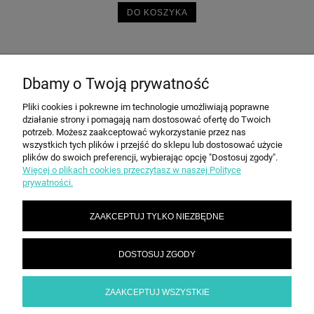
DO KOSZYKA
Dbamy o Twoją prywatność
POMOC
Pliki cookies i pokrewne im technologie umożliwiają poprawne
działanie strony i pomagają nam dostosować ofertę do Twoich
MOJE KONTO
potrzeb. Możesz zaakceptować wykorzystanie przez nas
wszystkich tych plików i przejść do sklepu lub dostosować użycie
plików do swoich preferencji, wybierając opcję "Dostosuj zgody".
Więcej o plikach cookies przeczytasz w naszej Polityce
PŁATNOŚCI I DOSTAWA
prywatności.
ZAAKCEPTUJ TYLKO NIEZBĘDNE
INFORMACJE
DOSTOSUJ ZGODY
O NAS
ZAAKCEPTUJ WSZYSTKIE
POKAŻ PEŁNĄ WERSJĘ STRONY