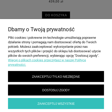
439,00 zł
DO KOSZYKA
Dbamy o Twoją prywatność
Pliki cookies i pokrewne im technologie umożliwiają poprawne
POMOC
działanie strony i pomagają nam dostosować ofertę do Twoich
potrzeb. Możesz zaakceptować wykorzystanie przez nas
wszystkich tych plików i przejść do sklepu lub dostosować użycie
plików do swoich preferencji, wybierając opcję "Dostosuj zgody".
MOJE KONTO
Więcej o plikach cookies przeczytasz w naszej Polityce
prywatności.
PŁATNOŚCI I DOSTAWA
ZAAKCEPTUJ TYLKO NIEZBĘDNE
INFORMACJE
DOSTOSUJ ZGODY
ZAAKCEPTUJ WSZYSTKIE
O NAS