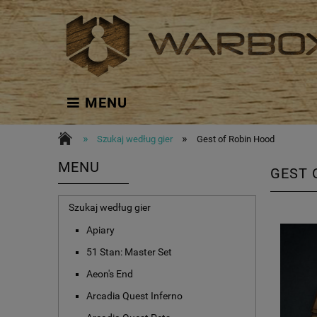
MENU
»
»
Szukaj według gier
Gest of Robin Hood
MENU
GEST 
Szukaj według gier
Apiary
51 Stan: Master Set
Aeon's End
Arcadia Quest Inferno