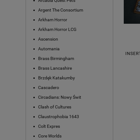
Arcadia Quest Pets
Argent The Consortium
Arkham Horror
Arkham Horror LCG
Ascension
Automania
INSER
Brass Birmingham
Brass Lancashire
Brzdęk Katakumby
Cascadero
Circadians: Nowy Świt
Clash of Cultures
Claustrophobia 1643
Colt Expres
Core Worlds