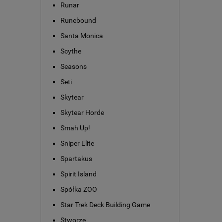
Runar
Runebound
Santa Monica
Scythe
Seasons
Seti
Skytear
Skytear Horde
Smah Up!
Sniper Elite
Spartakus
Spirit Island
Spółka ZOO
Star Trek Deck Building Game
Stworze