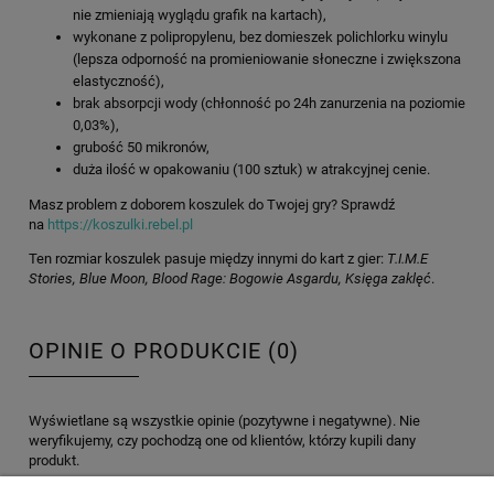
nie zmieniają wyglądu grafik na kartach),
wykonane z polipropylenu, bez domieszek polichlorku winylu
(lepsza odporność na promieniowanie słoneczne i zwiększona
elastyczność),
brak absorpcji wody (chłonność po 24h zanurzenia na poziomie
0,03%),
grubość 50 mikronów,
duża ilość w opakowaniu (100 sztuk) w atrakcyjnej cenie.
Masz problem z doborem koszulek do Twojej gry? Sprawdź
na
https://koszulki.rebel.pl
Ten rozmiar koszulek pasuje między innymi do kart z gier:
T.I.M.E
Stories, Blue Moon, Blood Rage: Bogowie Asgardu, Księga zaklęć
.
OPINIE O PRODUKCIE (0)
Wyświetlane są wszystkie opinie (pozytywne i negatywne). Nie
weryfikujemy, czy pochodzą one od klientów, którzy kupili dany
produkt.