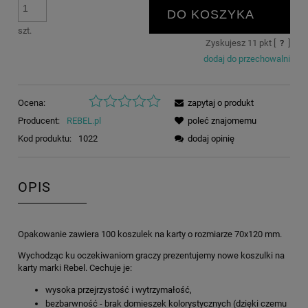
DO KOSZYKA
szt.
Zyskujesz
11
pkt [
?
]
dodaj do przechowalni
Ocena:
zapytaj o produkt
Producent:
REBEL.pl
poleć znajomemu
Kod produktu:
1022
dodaj opinię
OPIS
Opakowanie zawiera 100 koszulek na karty o rozmiarze 70x120 mm.
Wychodząc ku oczekiwaniom graczy prezentujemy nowe koszulki na
karty marki Rebel. Cechuje je:
wysoka przejrzystość i wytrzymałość,
bezbarwność - brak domieszek kolorystycznych (dzięki czemu