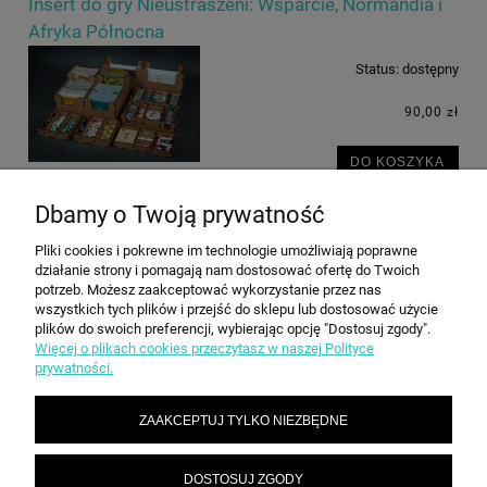
Insert do gry Nieustraszeni: Wsparcie, Normandia i
Afryka Północna
Status:
dostępny
90,00 zł
DO KOSZYKA
Dbamy o Twoją prywatność
Pliki cookies i pokrewne im technologie umożliwiają poprawne
POMOC
działanie strony i pomagają nam dostosować ofertę do Twoich
potrzeb. Możesz zaakceptować wykorzystanie przez nas
wszystkich tych plików i przejść do sklepu lub dostosować użycie
plików do swoich preferencji, wybierając opcję "Dostosuj zgody".
MOJE KONTO
Więcej o plikach cookies przeczytasz w naszej Polityce
prywatności.
PŁATNOŚCI I DOSTAWA
ZAAKCEPTUJ TYLKO NIEZBĘDNE
INFORMACJE
DOSTOSUJ ZGODY