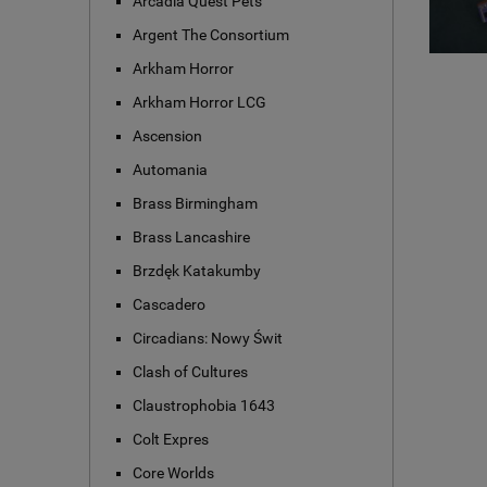
Arcadia Quest Pets
Argent The Consortium
Arkham Horror
Arkham Horror LCG
Ascension
Automania
Brass Birmingham
Brass Lancashire
Brzdęk Katakumby
Cascadero
Circadians: Nowy Świt
Clash of Cultures
Claustrophobia 1643
Colt Expres
Core Worlds