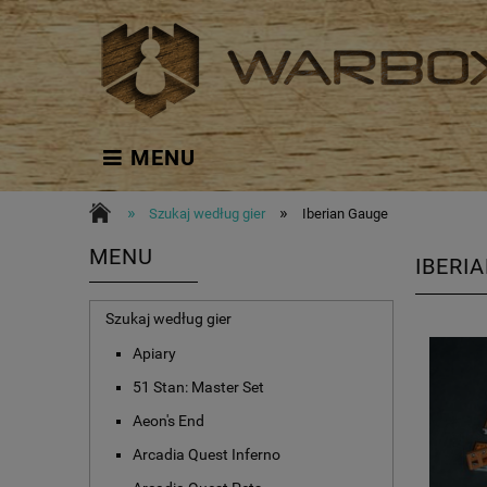
MENU
»
»
Szukaj według gier
Iberian Gauge
MENU
IBERI
Szukaj według gier
Apiary
51 Stan: Master Set
Aeon's End
Arcadia Quest Inferno