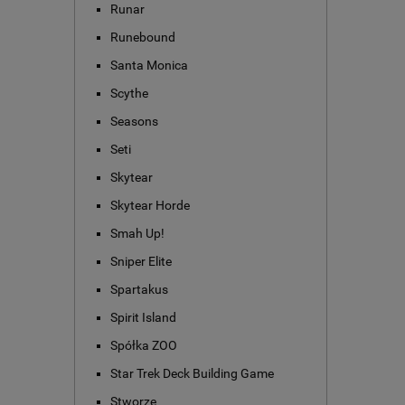
Runar
Runebound
Santa Monica
Scythe
Seasons
Seti
Skytear
Skytear Horde
Smah Up!
Sniper Elite
Spartakus
Spirit Island
Spółka ZOO
Star Trek Deck Building Game
Stworze