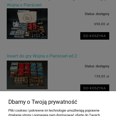
Wojna o Pierścień
Status:
dostępny
690,00 zł
DO KOSZYKA
Insert do gry Wojna o Pierścień ed.2
Status:
dostępny
139,00 zł
DO KOSZYKA
Dbamy o Twoją prywatność
Pliki cookies i pokrewne im technologie umożliwiają poprawne
POMOC
działanie strony i pomagają nam dostosować ofertę do Twoich