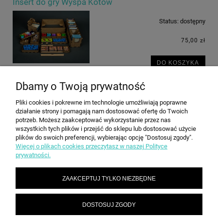
Insert do gry Wyspa Kotów
Status:
dostępny
75,00 zł
DO KOSZYKA
Dbamy o Twoją prywatność
Pliki cookies i pokrewne im technologie umożliwiają poprawne
POMOC
działanie strony i pomagają nam dostosować ofertę do Twoich
potrzeb. Możesz zaakceptować wykorzystanie przez nas
wszystkich tych plików i przejść do sklepu lub dostosować użycie
plików do swoich preferencji, wybierając opcję "Dostosuj zgody".
MOJE KONTO
Więcej o plikach cookies przeczytasz w naszej Polityce
prywatności.
PŁATNOŚCI I DOSTAWA
ZAAKCEPTUJ TYLKO NIEZBĘDNE
INFORMACJE
DOSTOSUJ ZGODY