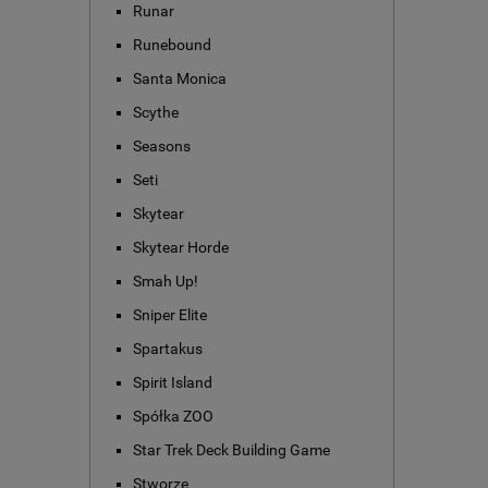
Runar
Runebound
Santa Monica
Scythe
Seasons
Seti
Skytear
Skytear Horde
Smah Up!
Sniper Elite
Spartakus
Spirit Island
Spółka ZOO
Star Trek Deck Building Game
Stworze