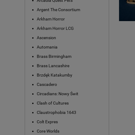
Arcadia Quest Pets
Argent The Consortium
Arkham Horror
Arkham Horror LCG
Ascension
Automania
Brass Birmingham
Brass Lancashire
Brzdęk Katakumby
Cascadero
Circadians: Nowy Świt
Clash of Cultures
Claustrophobia 1643
Colt Expres
Core Worlds