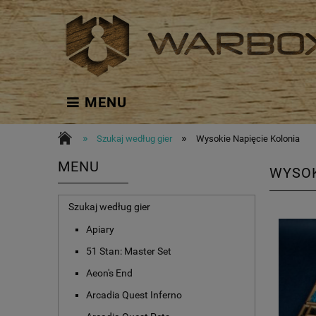
MENU
»
»
Szukaj według gier
Wysokie Napięcie Kolonia
MENU
WYSOK
Szukaj według gier
Apiary
51 Stan: Master Set
Aeon's End
Arcadia Quest Inferno