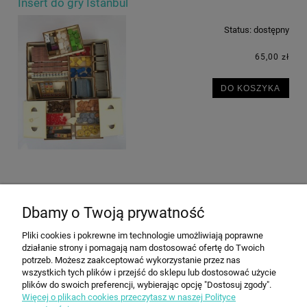
Insert do gry Istanbul
Status:
dostępny
65,00 zł
DO KOSZYKA
Dbamy o Twoją prywatność
POMOC
Pliki cookies i pokrewne im technologie umożliwiają poprawne
działanie strony i pomagają nam dostosować ofertę do Twoich
MOJE KONTO
potrzeb. Możesz zaakceptować wykorzystanie przez nas
wszystkich tych plików i przejść do sklepu lub dostosować użycie
plików do swoich preferencji, wybierając opcję "Dostosuj zgody".
Więcej o plikach cookies przeczytasz w naszej Polityce
PŁATNOŚCI I DOSTAWA